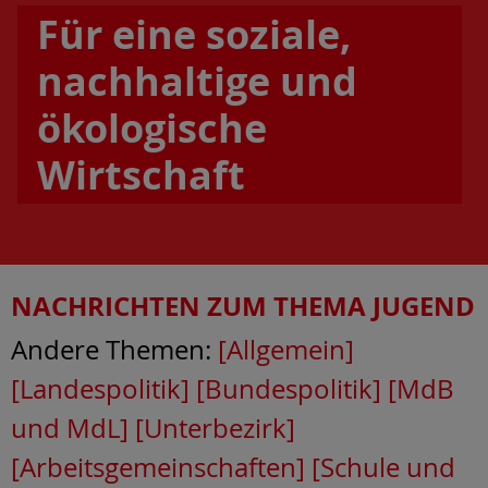
Für eine soziale,
nachhaltige und
ökologische
Wirtschaft
NACHRICHTEN ZUM THEMA
JUGEND
Andere Themen:
[Allgemein]
[Landespolitik]
[Bundespolitik]
[MdB
und MdL]
[Unterbezirk]
[Arbeitsgemeinschaften]
[Schule und