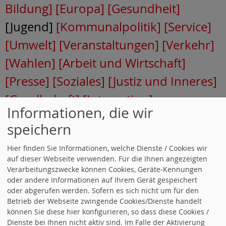
Bildung]
[Europa]
[Gesundheit]
[Jugend]
[Kommunalpolitik]
[Service]
[Umwelt]
[Veranstaltungen]
[Verkehr]
[Wahlen]
[Arbeit und Wirtschaft]
[Presse]
[Soziales]
[Justiz und Inneres]
[Gesellschaft]
[Integration]
Informationen, die wir
[Regionalpolitik]
[Landtagsfraktion]
speichern
[Bundestagsfraktion]
[Finanzen]
Hier finden Sie Informationen, welche Dienste / Cookies wir
auf dieser Webseite verwenden. Für die Ihnen angezeigten
PRESSEECHO:
Verarbeitungszwecke können Cookies, Geräte-Kennungen
AUSBILDUNGSPLATZBÖRSE
oder andere Informationen auf Ihrem Gerät gespeichert
oder abgerufen werden. Sofern es sich nicht um für den
Betrieb der Webseite zwingende Cookies/Dienste handelt
Tue Gutes-
können Sie diese hier konfigurieren, so dass diese Cookies /
Dienste bei Ihnen nicht aktiv sind. Im Falle der Aktivierung